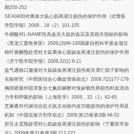
期250-252
SEA0400对离体大鼠心肌再灌注损伤的保护作用《武警医
学院学报》2009，18（2）101-105
牛磺酸对L-NAME性高血压大鼠的血压及其相关指标的影响
《黑龙江畜牧兽医》2009,(3)99-100国家自然科学基金项目
柿叶黄酮预处理对大鼠离体心脏缺血再灌注损伤的保护作用
《济宁医学院学报》2009,32(1) 9-11
益气通脉口服液对大鼠缺血再灌注损伤相关凋亡因子影响的
实验研究《中西医结合心脑血管病杂志》2009,7(2)177-179
胸段硬膜外阻滞复合七氟烷麻醉对兔缺氧性肺损伤时血流动
力学和呼吸的影响《上海医学》2009，32（1）62-65
芝麻素对代谢综合征大鼠主动脉内皮功能损伤的保护作用及
机制《中国实验方剂学杂志》2009,第15卷第3期 48-52
舒芬太尼预处理对心肌缺血再灌注损伤的影响《宁夏医学杂
志》2009年第31卷第3期 217-221