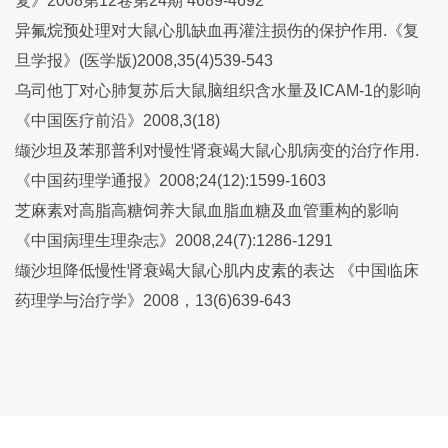
复》2008第12卷第24期 4689-4692
异氟烷预处理对大鼠心肌缺血再灌注损伤的保护作用.《复
旦学报》(医学版)2008,35(4)539-543
乌司他丁对心肺复苏后大鼠脑组织含水量及ICAM-1的影响
《中国医疗前沿》2008,3(18)
缬沙坦及苯那普利对慢性肾衰竭大鼠心肌病变的治疗作用.
《中国药理学通报》2008;24(12):1599-1603
芝麻素对高脂高糖饲养大鼠血脂血糖及血管重构的影响
《中国病理生理杂志》2008,24(7):1286-1291
缬沙坦降低慢性肾衰竭大鼠心肌内皮素的表达 《中国临床
药理学与治疗学》2008，13(6)639-643