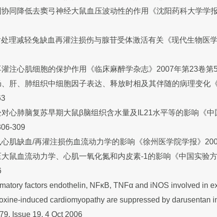
协同降低去窦弓神经大鼠血压波动性的作用《沈阳药科大学学报》2
后处理减轻兔缺血再灌注损伤与腺苷受体激活有关《现代生物医学进
注心肌细胞的保护作用《临床麻醉学杂志》2007年第23卷第5期 
肠、肝、肺组织中细胞因子表达、释放时相及其伴随的病理变化
63
对心肺脑复苏早期大鼠β脑组织含水量及IL21水平等的影响《
6-309
肌缺血/再灌注损伤血流动力学的影响《徐州医学院学报》2007,27
大鼠血流动力学、心肌一氧化氮和内皮素-1的影响《中国实验
6
mmatory factors endothelin, NFκB, TNFα and iNOS involved in e
yroxine-induced cardiomyopathy are suppressed by darusentan i
, Issue 19, 4 Oct 2006