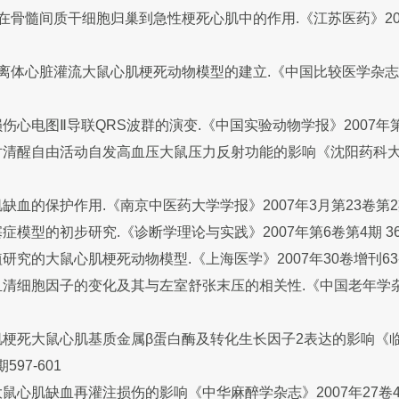
骨髓间质干细胞归巢到急性梗死心肌中的作用.《江苏医药》2007 
orff 离体心脏灌流大鼠心肌梗死动物模型的建立.《中国比较医学杂志
心电图Ⅱ导联QRS波群的演变.《中国实验动物学报》2007年第15
清醒自由活动自发高血压大鼠压力反射功能的影响《沈阳药科大学
血的保护作用.《南京中医药大学学报》2007年3月第23卷第2期1
模型的初步研究.《诊断学理论与实践》2007年第6卷第4期 362
究的大鼠心肌梗死动物模型.《上海医学》2007年30卷增刊63-
清细胞因子的变化及其与左室舒张末压的相关性.《中国老年学杂志
肌梗死大鼠心肌基质金属β蛋白酶及转化生长因子2表达的影响《
597-601
心肌缺血再灌注损伤的影响《中华麻醉学杂志》2007年27卷4期3