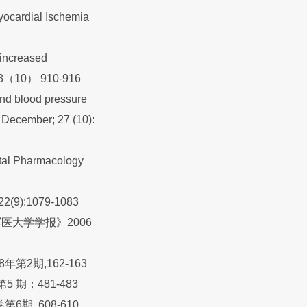
yocardial Ischemia
 increased
 33（10） 910-916
and blood pressure
 December; 27 (10):
ental Pharmacology
:1079-1083
军医大学学报》2006
2期,162-163
期；481-483
, 608-610