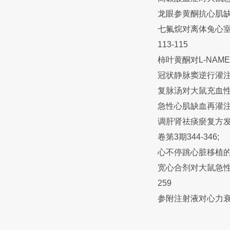
龙眼参黄酮抗心肌缺血
七氟烷对离体兔心室
113-115
柿叶黄酮对L-NAM
冠状静脉窦逆行灌注 
复脉汤对大鼠充血性心力
急性心肌缺血再灌注损
调肝肾祛痰瘀复方发
卷第3期344-346;
心不停跳心脏移植的初
宽心合剂对大鼠急性心
259
参附注射液对心力衰竭