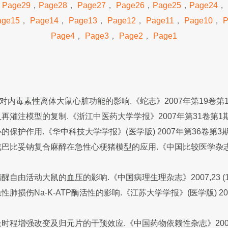
，
Page29
，
Page28
，
Page27
，
Page26
，
Page25
，
Page24
，
age15
，
Page14
，
Page13
，
Page12
，
Page11
，
Page10
，
P
Page4
，
Page3
，
Page2
，
Page1
内毒素性离体大鼠心脏功能的影响.《蛇志》2007年第19卷第1期
灌注模型的复制.《浙江中医药大学学报》2007年第31卷第1期4
保护作用.《华中科技大学学报》(医学版) 2007年第36卷第3期36
巴比妥钠复合麻醉在急性心梗猪模型的应用.《中国比较医学杂志》
自由活动大鼠的血压的影响.《中国病理生理杂志》2007,23 (1):
肺损伤Na-K-ATP酶活性的影响.《江苏大学学报》(医学版) 20
程增强改变及归元片的干预效应.《中国药物依赖性杂志》2007,16(4