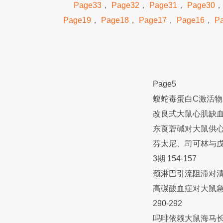
Page33
，
Page32
，
Page31
，
Page30
Page19
，
Page18
，
Page17
，
Page16
，
P
Page5
蝮蛇毒蛋白C激活物对
改良式大鼠心肌缺血再
东莨菪碱对大鼠供心的
芬太尼、司可林与戊
3期 154-157
颈淋巴引流阻滞对清醒
高碳酸血症对大鼠急性
290-292
吗啡依赖大鼠海马长时