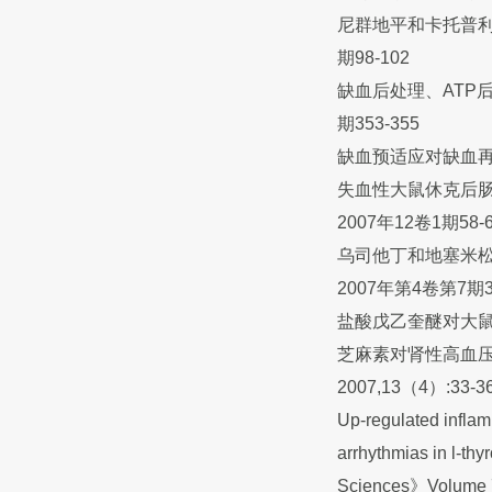
尼群地平和卡托普利
期98-102
缺血后处理、ATP
期353-355
缺血预适应对缺血再灌
失血性大鼠休克后
2007年12卷1期58-
乌司他丁和地塞米松
2007年第4卷第7期30
盐酸戊乙奎醚对大鼠心
芝麻素对肾性高血压
2007,13（4）:33-3
Up-regulated infla
arrhythmias in l-th
Sciences》Volume 79