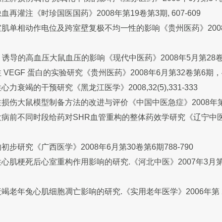
再灌注《时珍国医国药》2008年第19卷第3期, 607-609
肌单相动作电位及跨室壁复极不均一性的影响《贵州医药》2008
E 诱导的高血压大鼠血压的影响《现代中医药》2008年5月第28卷第3
VEGF 蛋白的实验研究《贵州医药》2008年6月第32卷第6期，49
衰竭的干预研究《黑龙江医学》2008,32(5),331-333
伤大鼠模型制备方法的改进与评价《中国中医急症》2008年第17
病前不同时段给药对SHR血管重构的整体药效学研究《辽宁中医杂
步研究《广西医学》2008年6月第30卷第6期788-790
肌梗死后心室重构作用影响的研究.《河北中医》2007年3月第29
老年兔心肌细胞凋亡影响的研究.《实用老年医学》2006年第 20卷