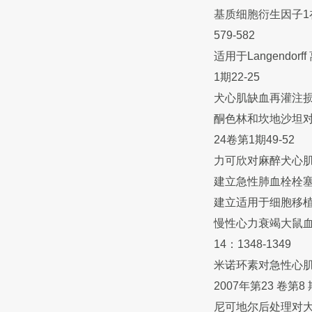
基质细胞衍生因子1在
579-582
适用于Langend
1期22-25
犬心肌缺血再灌注损伤
酮色林和坎地沙坦对
24卷第1期49-52
力可欣对麻醉犬心肌缺
建立急性肺血栓栓塞症
建立适用于细胞移植研
慢性心力衰竭大鼠血
14：1348-1349
米诺环素对急性心
2007年第23 卷第8 期
尼可地尔后处理对大鼠