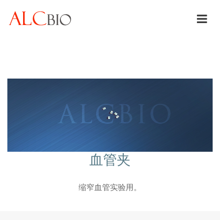
血管夹
缩窄血管实验用。